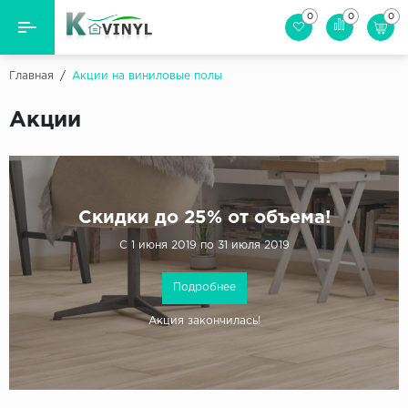
0
0
0
Назад
Назад
Главная
/
Акции на виниловые полы
Бренд
Виниловая пол (плитка)
Акции
Cosmic
Виниловый ламинат
FineFlex Wood
Кварцвиниловая плитка
IVC
Скидки до 25% от объема!
Tarkett (Таркетт)
SPC ламинат
С 1 июня 2019 по 31 июля 2019
Vinylov
Виниловая пробка
Подробнее
Сопутствующие товары
Акция закончилась!