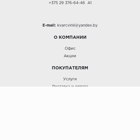
+375 29 376-64-46
A1
E-mail:
kvarcvinil@yandex.by
О КОМПАНИИ
Офис
Акции
ПОКУПАТЕЛЯМ
Услуги
Доставка и оплата
Гарантия и возврат
Кварцвинил.бел: kvarcvinyl bel © 2019-2026 г.