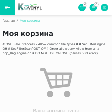
0
0
Назад
Назад
Главная
/
Моя корзина
Бренд
Виниловая пол (плитка)
Моя корзина
Cosmic
Виниловый ламинат
# OVH Safe .htaccess - Allow common file types #
# SecFilterEngine
FineFlex Wood
Off # SecFilterScanPOST Off #
Order allow,deny Allow from all
#
Кварцвиниловая плитка
php_flag engine on # DO NOT USE ON OVH (causes 500 error)
IVC
Tarkett (Таркетт)
SPC ламинат
Vinylov
Виниловая пробка
Сопутствующие товары
Ваша корзина пуста