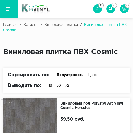
0
0
0
Назад
Назад
Главная
/
Каталог
/
Виниловая плитка
/
Виниловая плитка ПВХ
Cosmic
Бренд
Виниловая пол (плитка)
Cosmic
Виниловый ламинат
Виниловая плитка ПВХ Cosmic
FineFlex Wood
Кварцвиниловая плитка
IVC
Tarkett (Таркетт)
Сортировать по:
Популярности
Цене
SPC ламинат
Vinylov
Выводить по:
18
36
72
Виниловая пробка
Сопутствующие товары
34
Виниловый пол Polystyl Art Vinyl
Cosmic Hercules
59.50 руб.