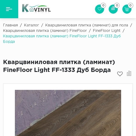
0
0
0
Назад
Назад
Главная
/
Каталог
/
Кварцвиниловая плитка (ламинат) для пола
/
Кварцвиниловая плитка (ламинат) FineFloor
/
FineFloor Light
/
Кварцвиниловая плитка (ламинат) FineFloor Light FF-1333 Дуб
Бренд
Виниловая пол (плитка)
Борда
Cosmic
Виниловый ламинат
FineFlex Wood
Кварцвиниловая плитка (ламинат)
Кварцвиниловая плитка
IVC
FineFloor Light FF-1333 Дуб Борда
Tarkett (Таркетт)
SPC ламинат
Vinylov
Виниловая пробка
Сопутствующие товары