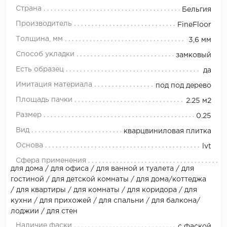
Страна
Бельгия
Производитель
FineFloor
Толщина, мм
3,6 мм
Способ укладки
замковый
Есть образец
да
Имитация материала
под под дерево
Площадь пачки
2.25 м2
Размер
0.25
Вид
кварцвиниловая плитка
Основа
lvt
Сфера применения
для дома / для офиса / для ванной и туалета / для
гостиной / для детской комнаты / для дома/коттеджа
/ для квартиры / для комнаты / для коридора / для
кухни / для прихожей / для спальни / для балкона/
лоджии / для стен
Наличие фаски
с фаской